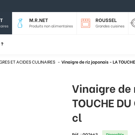
T
M.R.NET
ROUSSEL
aires
Produits non alimentaires
Grandes cuisines
 ?
GRES ET ACIDES CULINAIRES
Vinaigre de riz japonais - LA TOUCHE
Vinaigre de 
TOUCHE DU C
cl
Réf. :
002663
Disponible