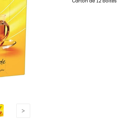
Carton de 12 boites
>