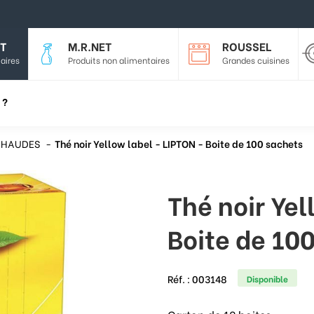
T
M.R.NET
ROUSSEL
aires
Produits non alimentaires
Grandes cuisines
 ?
CHAUDES
Thé noir Yellow label - LIPTON - Boite de 100 sachets
Thé noir Yel
Boite de 10
Réf. :
003148
Disponible