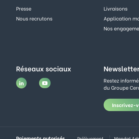
Presse
Livraisons
Nous recrutons
Application mo
Nos engagemen
Réseaux sociaux
Newslette
Restez informé
du Groupe Cerc
Inscrivez-
Paiements autorisés
Prélèvement
Mandat Adm