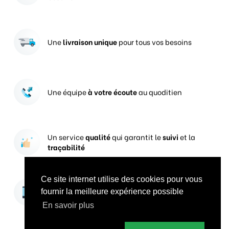
Une
livraison unique
pour tous vos besoins
Une équipe
à votre écoute
au quoditien
Un service
qualité
qui garantit le
suivi
et la
traçabilité
Ce site internet utilise des cookies pour vous
Vos prises de commandes
ouvertes 24h/24
fournir la meilleure expérience possible
En savoir plus