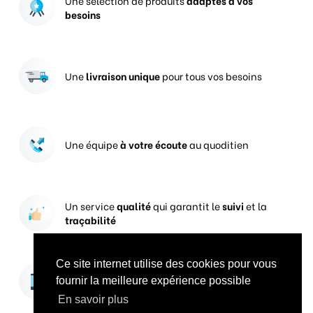
Une sélection de produits
adaptés à vos
besoins
Une
livraison unique
pour tous vos besoins
Une équipe
à votre écoute
au quoditien
Un service
qualité
qui garantit le
suivi
et la
traçabilité
Ce site internet utilise des cookies pour vous
Vos prises de commandes
ouvertes 24h/24
fournir la meilleure expérience possible
En savoir plus