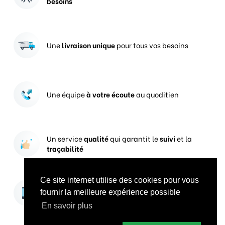
besoins
Une
livraison unique
pour tous vos besoins
Une équipe
à votre écoute
au quoditien
Un service
qualité
qui garantit le
suivi
et la
traçabilité
Ce site internet utilise des cookies pour vous
Vos prises de commandes
ouvertes 24h/24
fournir la meilleure expérience possible
En savoir plus