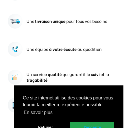
Une
livraison unique
pour tous vos besoins
Une équipe
à votre écoute
au quoditien
Un service
qualité
qui garantit le
suivi
et la
traçabilité
Ce site internet utilise des cookies pour vous
Vos prises de commandes
ouvertes 24h/24
fournir la meilleure expérience possible
En savoir plus
Refuser
J'accepte