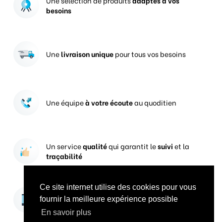
Une sélection de produits
adaptés à vos
besoins
Une
livraison unique
pour tous vos besoins
Une équipe
à votre écoute
au quoditien
Un service
qualité
qui garantit le
suivi
et la
traçabilité
Ce site internet utilise des cookies pour vous
Vos prises de commandes
ouvertes 24h/24
fournir la meilleure expérience possible
En savoir plus