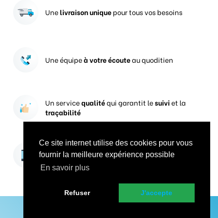
Une
livraison unique
pour tous vos besoins
Une équipe
à votre écoute
au quoditien
Un service
qualité
qui garantit le
suivi
et la
traçabilité
Ce site internet utilise des cookies pour vous
Vos prises de commandes
ouvertes 24h/24
fournir la meilleure expérience possible
En savoir plus
Refuser
J'accepte
En savoir plus sur Groupe CercleVert