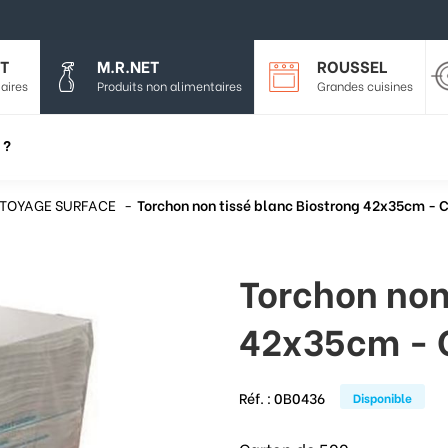
T
M.R.NET
ROUSSEL
aires
Produits non alimentaires
Grandes cuisines
 ?
TOYAGE SURFACE
Torchon non tissé blanc Biostrong 42x35cm - 
Torchon non
42x35cm - 
Réf. :
0B0436
Disponible