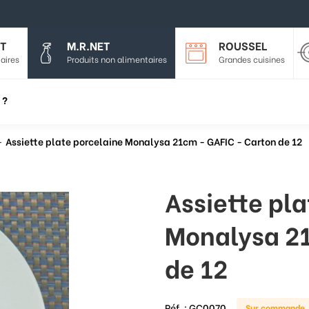
T
M.R.NET
ROUSSEL
aires
Produits non alimentaires
Grandes cuisines
 ?
Assiette plate porcelaine Monalysa 21cm - GAFIC - Carton de 12
Assiette pl
Monalysa 21
de 12
Réf. :
GC0070
Sur commande