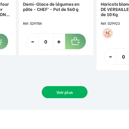
 four
Demi-Glace de légumes en
Haricots blan
er
pâte - CHEF® - Pot de 560 g
DE VERSAILLE
TIONAL
de 10 Kg
Réf. 029784
Réf. 029923
Voir plus