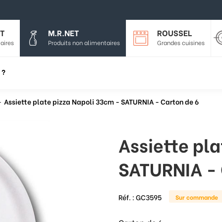
T
M.R.NET
ROUSSEL
aires
Produits non alimentaires
Grandes cuisines
 ?
Assiette plate pizza Napoli 33cm - SATURNIA - Carton de 6
Assiette pl
SATURNIA - 
Réf. :
GC3595
Sur commande