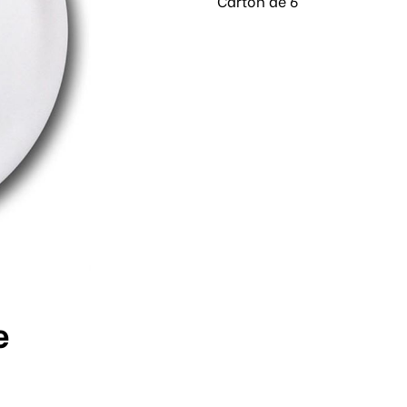
Carton de 6
e