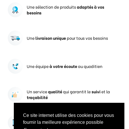
Une sélection de produits
adaptés à vos
besoins
Une
livraison unique
pour tous vos besoins
Une équipe
à votre écoute
au quoditien
Un service
qualité
qui garantit le
suivi
et la
traçabilité
Ce site internet utilise des cookies pour vous
Vos prises de commandes
ouvertes 24h/24
fournir la meilleure expérience possible