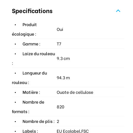
Specifications
Produit
Oui
écologique :
Gamme :
T7
Laize du rouleau
9.3 cm
:
Longueur du
94.3 m
rouleau :
Matière :
Ouate de cellulose
Nombre de
820
formats :
Nombre de plis :
2
Labels :
EU Ecolabel,FSC