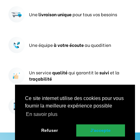
Une
livraison unique
pour tous vos besoins
Une équipe
à votre écoute
au quoditien
Un service
qualité
qui garantit le
suivi
et la
traçabilité
Ce site internet utilise des cookies pour vous
Vos prises de commandes
ouvertes 24h/24
fournir la meilleure expérience possible
En savoir plus
Refuser
J'accepte