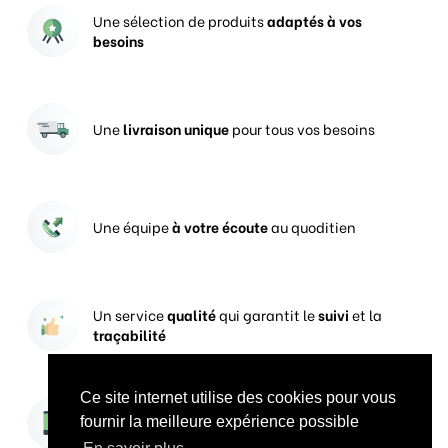
Une sélection de produits
adaptés à vos
besoins
Une
livraison unique
pour tous vos besoins
Une équipe
à votre écoute
au quoditien
Un service
qualité
qui garantit le
suivi
et la
traçabilité
Ce site internet utilise des cookies pour vous
Vos prises de commandes
ouvertes 24h/24
fournir la meilleure expérience possible