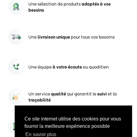
Une sélection de produits
adaptés à vos
besoins
Une
livraison unique
pour tous vos besoins
Une équipe
à votre écoute
au quoditien
Un service
qualité
qui garantit le
suivi
et la
traçabilité
Ce site internet utilise des cookies pour vous
Vos prises de commandes
ouvertes 24h/24
fournir la meilleure expérience possible
En savoir plus