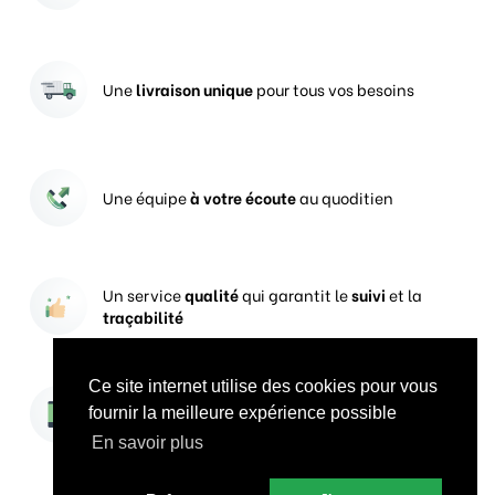
Une
livraison unique
pour tous vos besoins
Une équipe
à votre écoute
au quoditien
Un service
qualité
qui garantit le
suivi
et la
traçabilité
Ce site internet utilise des cookies pour vous
Vos prises de commandes
ouvertes 24h/24
fournir la meilleure expérience possible
En savoir plus