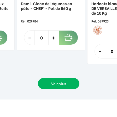
ux
Demi-Glace de légumes en
Haricots blan
Boite
pâte - CHEF® - Pot de 560 g
DE VERSAILLE
de 10 Kg
Réf. 029784
Réf. 029923
Voir plus