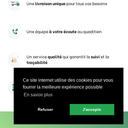
Une
livraison unique
pour tous vos besoins
Une équipe
à votre écoute
au quoditien
Un service
qualité
qui garantit le
suivi
et la
traçabilité
Ce site internet utilise des cookies pour vous
Vos prises de commandes
ouvertes 24h/24
fournir la meilleure expérience possible
En savoir plus
Refuser
J'accepte
En savoir plus sur Groupe CercleVert