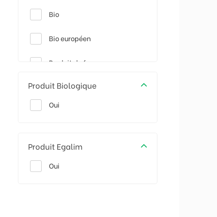
Bio
Bio européen
Produit de france
Produit Biologique
Triman - recyclable
Oui
Produit Egalim
Oui