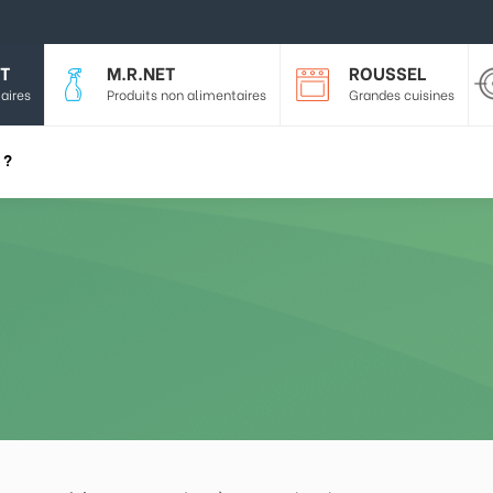
T
M.R.NET
ROUSSEL
aires
Produits non alimentaires
Grandes cuisines
 ?