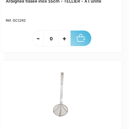
Araignée tissée inox 16cm - TELLIER - A l'unité
Réf. GC1242