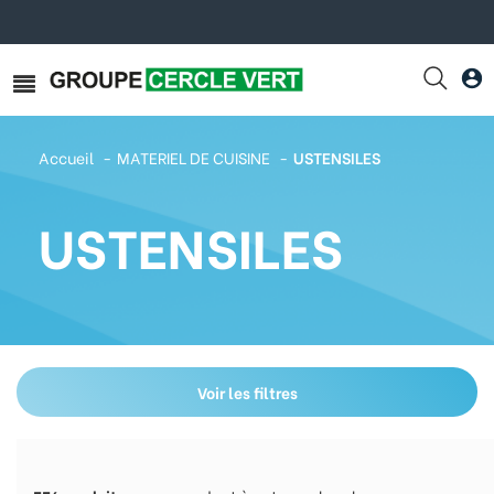
Accueil
MATERIEL DE CUISINE
USTENSILES
USTENSILES
Voir les filtres