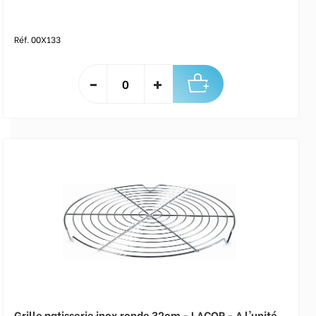
Réf. 00X133
Grille patisserie inox ronde 32cm - LACOR - A l'unité