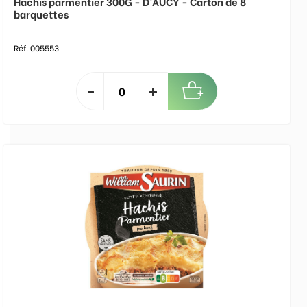
Hachis parmentier 300G - D'AUCY - Carton de 8
barquettes
Réf. 005553