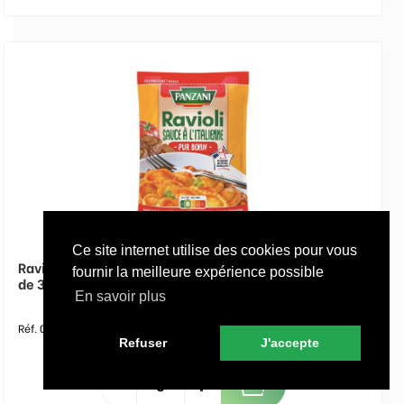
Ce site internet utilise des cookies pour vous
Ravioli pur boeuf sauce italienne - PANZANI - Carton
fournir la meilleure expérience possible
de 3 poches
En savoir plus
Réf. 000815
Refuser
J'accepte