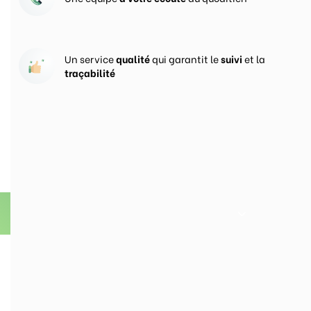
Un service
qualité
qui garantit le
suivi
et la
traçabilité
Vos prises de commandes
ouvertes 24h/24
En savoir plus sur Groupe CercleVert