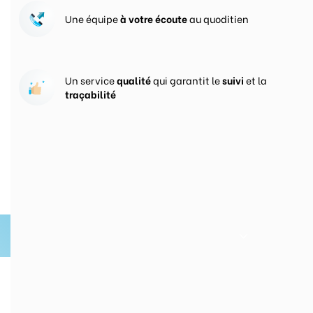
Une équipe
à votre écoute
au quoditien
Un service
qualité
qui garantit le
suivi
et la
traçabilité
Vos prises de commandes
ouvertes 24h/24
En savoir plus sur Groupe CercleVert