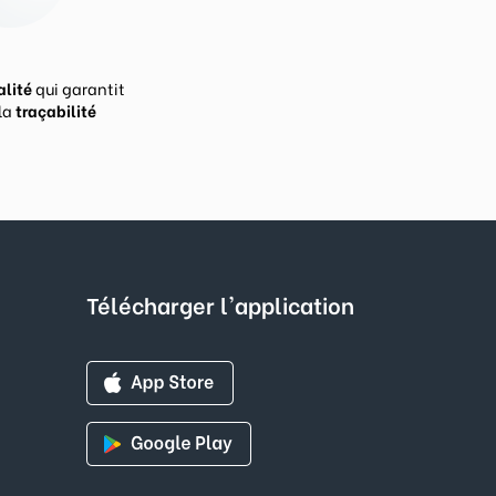
alité
qui garantit
Vos prises de commandes
la
traçabilité
ouvertes 24h/24
Télécharger l'application