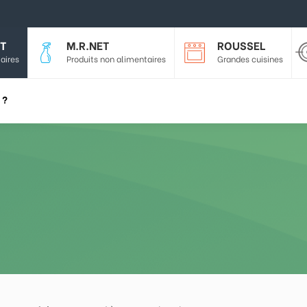
T
M.R.NET
ROUSSEL
aires
Produits non alimentaires
Grandes cuisines
 ?