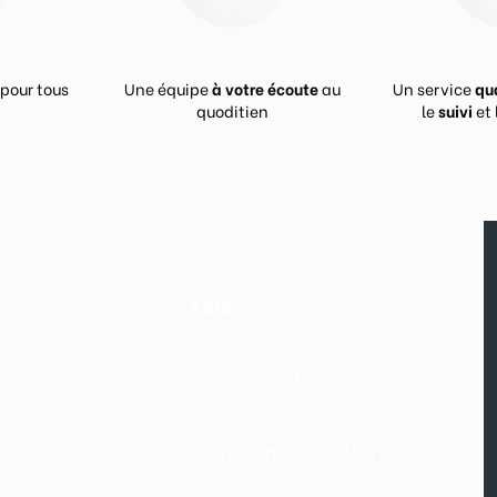
pour tous
Une équipe
à votre écoute
au
Un service
qu
quoditien
le
suivi
et 
Aide
Nous contacter
bile
Gestion des cookies
ts qualité
Données personnelles
FAQ