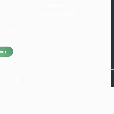
Conditions Générales de Vente
Mentions légales
 des bons plans
le Vert !
vous
inistratif
Chèque