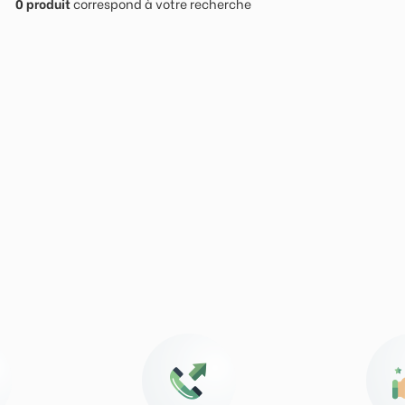
0
produit
correspond à votre recherche
ngagements pour
vous sat