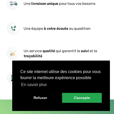
Une
livraison unique
pour tous vos besoins
Une équipe
à votre écoute
au quoditien
Un service
qualité
qui garantit le
suivi
et la
traçabilité
Ce site internet utilise des cookies pour vous
Vos prises de commandes
ouvertes 24h/24
fournir la meilleure expérience possible
En savoir plus
Refuser
J'accepte
En savoir plus sur Groupe CercleVert