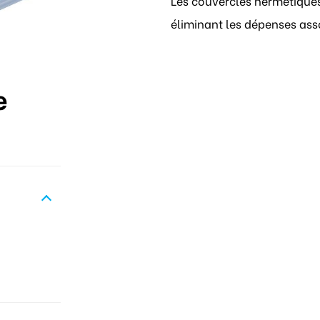
Les couvercles hermétiques
éliminant les dépenses asso
e