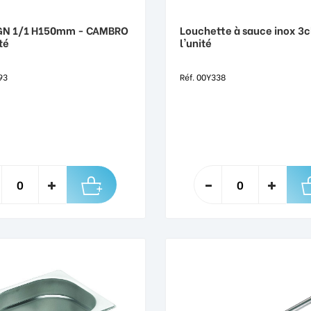
 GN 1/1 H150mm - CAMBRO
Louchette à sauce inox 3cl
té
l'unité
93
Réf. 00Y338