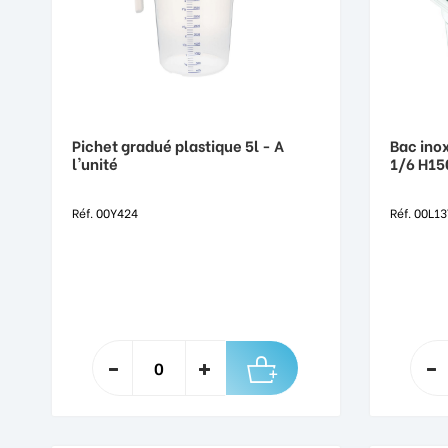
Pichet gradué plastique 5l - A
Bac inox
l'unité
1/6 H15
Réf. 00Y424
Réf. 00L13