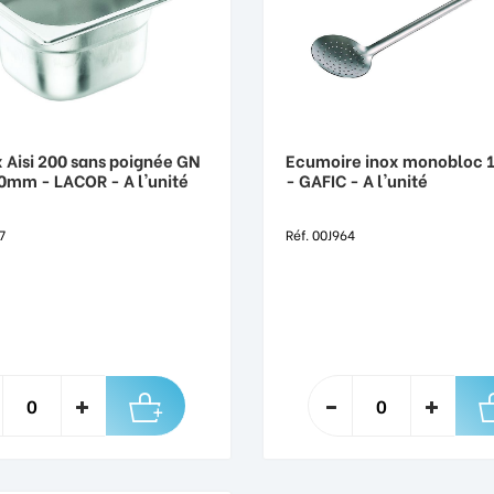
 Aisi 200 sans poignée GN
Ecumoire inox monobloc 
0mm - LACOR - A l'unité
- GAFIC - A l'unité
7
Réf. 00J964