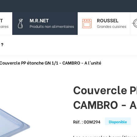
T
M.R.NET
ROUSSEL
aires
Produits non alimentaires
Grandes cuisines
 ?
Couvercle PP étanche GN 1/1 - CAMBRO - A l'unité
Couvercle P
CAMBRO - A 
Réf. :
00M294
Disponible