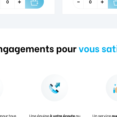
ngagements pour
vous sat
pour tous
Une équipe
à votre écoute
au
Un service
qu