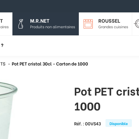
T
M.R.NET
ROUSSEL
aires
Produits non alimentaires
Grandes cuisines
 ?
TS
Pot PET cristal 30cl - Carton de 1000
Pot PET cris
1000
Réf. :
00VS43
Disponible