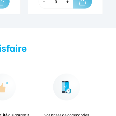
isfaire
alité
qui garantit
Vos prises de commandes