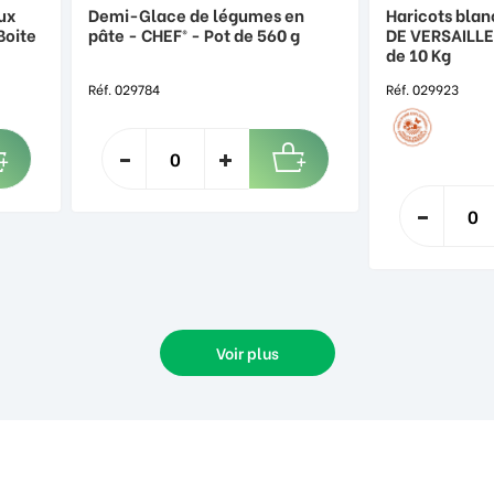
ux
Demi-Glace de légumes en
Haricots blan
Boite
pâte - CHEF® - Pot de 560 g
DE VERSAILLE
de 10 Kg
Réf. 029784
Réf. 029923
Voir plus