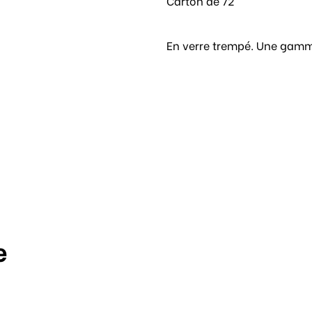
Carton de 72
En verre trempé. Une gamm
e