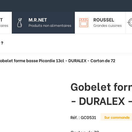
T
M.R.NET
ROUSSEL
aires
Produits non alimentaires
Grandes cuisines
 ?
obelet forme basse Picardie 13cl - DURALEX - Carton de 72
Gobelet for
- DURALEX -
Réf. :
GC0531
Sur commande