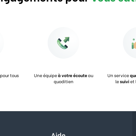
pour tous
Une équipe
à votre écoute
au
Un service
qu
quoditien
le
suivi
et 
Aide