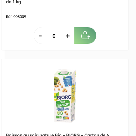
de 1 kg
Réf. 008009
Boisson au soja nature Bio - BJORG - Carton de 6