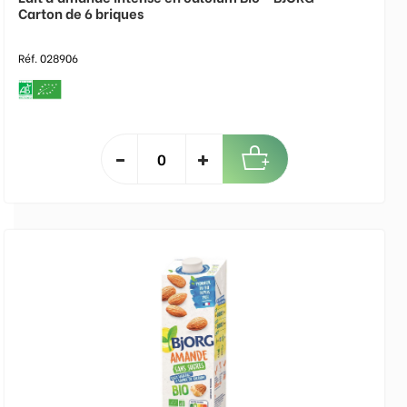
Carton de 6 briques
Réf. 028906