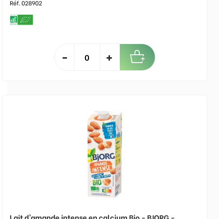
Réf. 028902
Lait d'amande intense en calcium Bio - BJORG -