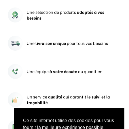
Une sélection de produits
adaptés à vos
besoins
Une
livraison unique
pour tous vos besoins
Une équipe
à votre écoute
au quoditien
Un service
qualité
qui garantit le
suivi
et la
traçabilité
Ce site internet utilise des cookies pour vous
Vos prises de commandes
ouvertes 24h/24
fournir la meilleure expérience possible