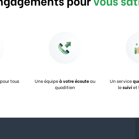
ngagements pour
vous sat
pour tous
Une équipe
à votre écoute
au
Un service
qu
quoditien
le
suivi
et 