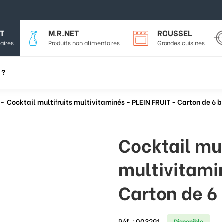
T
M.R.NET
ROUSSEL
aires
Produits non alimentaires
Grandes cuisines
 ?
Cocktail multifruits multivitaminés - PLEIN FRUIT - Carton de 6 b
Cocktail mul
multivitami
Carton de 6
Réf. :
003291
Disponible