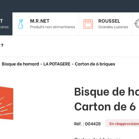
T
M.R.NET
ROUSSEL
aires
Produits non alimentaires
Grandes cuisines
 ?
Bisque de homard - LA POTAGERE - Carton de 6 briques
Bisque de h
Carton de 6
Réf. :
004428
En réapprovisio