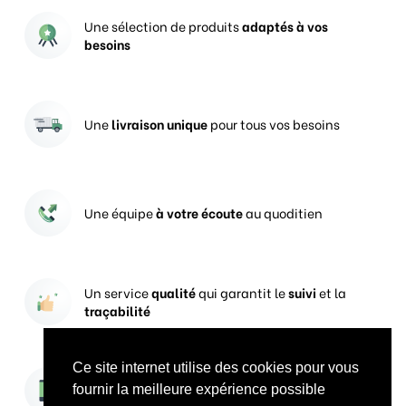
Une sélection de produits
adaptés à vos
besoins
Une
livraison unique
pour tous vos besoins
Une équipe
à votre écoute
au quoditien
Un service
qualité
qui garantit le
suivi
et la
traçabilité
Ce site internet utilise des cookies pour vous
Vos prises de commandes
ouvertes 24h/24
fournir la meilleure expérience possible