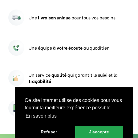
Une
livraison unique
pour tous vos besoins
Une équipe
à votre écoute
au quoditien
Un service
qualité
qui garantit le
suivi
et la
traçabilité
Ce site internet utilise des cookies pour vous
Vos prises de commandes
ouvertes 24h/24
fournir la meilleure expérience possible
En savoir plus
Refuser
J'accepte