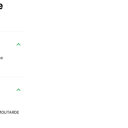
e
ne
 MOUTARDE