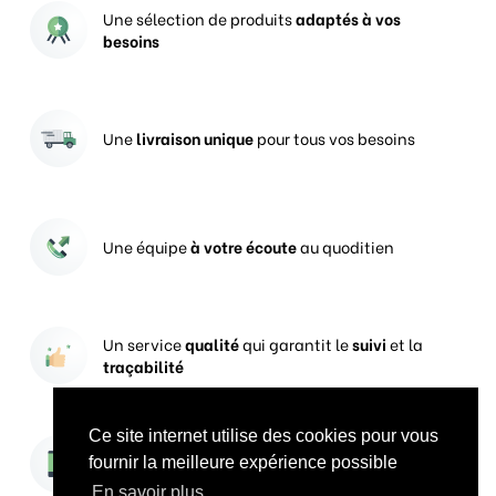
Une sélection de produits
adaptés à vos
besoins
Une
livraison unique
pour tous vos besoins
Une équipe
à votre écoute
au quoditien
Un service
qualité
qui garantit le
suivi
et la
traçabilité
Ce site internet utilise des cookies pour vous
Vos prises de commandes
ouvertes 24h/24
fournir la meilleure expérience possible
En savoir plus