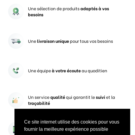
Une sélection de produits
adaptés à vos
besoins
Une
livraison unique
pour tous vos besoins
Une équipe
à votre écoute
au quoditien
Un service
qualité
qui garantit le
suivi
et la
traçabilité
Ce site internet utilise des cookies pour vous
Vos prises de commandes
ouvertes 24h/24
fournir la meilleure expérience possible