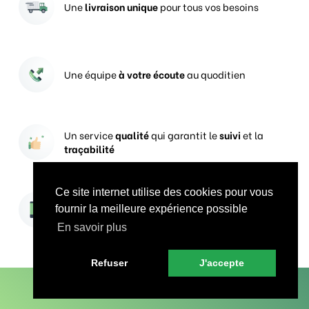
Une
livraison unique
pour tous vos besoins
Une équipe
à votre écoute
au quoditien
Un service
qualité
qui garantit le
suivi
et la
traçabilité
Ce site internet utilise des cookies pour vous
Vos prises de commandes
ouvertes 24h/24
fournir la meilleure expérience possible
En savoir plus
Refuser
J'accepte
En savoir plus sur Groupe CercleVert