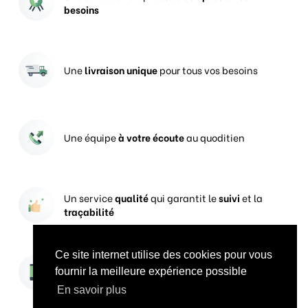
besoins
Une
livraison unique
pour tous vos besoins
Une équipe
à votre écoute
au quoditien
Un service
qualité
qui garantit le
suivi
et la
traçabilité
Ce site internet utilise des cookies pour vous
Vos prises de commandes
ouvertes 24h/24
fournir la meilleure expérience possible
En savoir plus