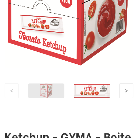
<
>
Ketchup - GYMA - Boite