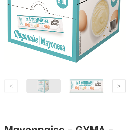
<
>
Mayonnaise - GYMA -