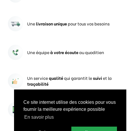
Une
livraison unique
pour tous vos besoins
Une équipe
à votre écoute
au quoditien
Un service
qualité
qui garantit le
suivi
et la
traçabilité
Ce site internet utilise des cookies pour vous
Vos prises de commandes
ouvertes 24h/24
fournir la meilleure expérience possible
En savoir plus