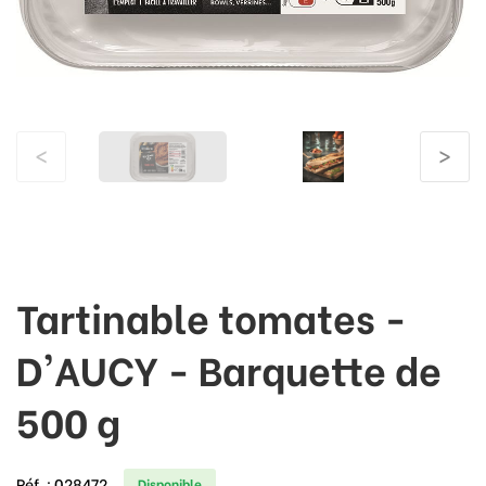
<
>
Tartinable tomates -
D'AUCY - Barquette de
500 g
Réf. :
028472
Disponible