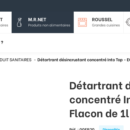
T
M.R.NET
ROUSSEL
aires
Produits non alimentaires
Grandes cuisines
 ?
DUIT SANITAIRES
Détartrant désincrustant concentré Into Top - 
Détartrant 
concentré I
Flacon de 1l
Réf. :
00EB20
Disponible