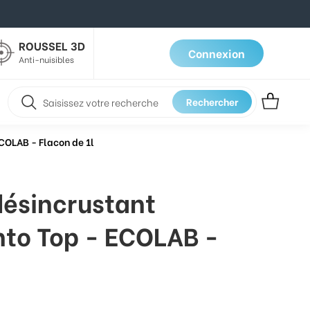
ROUSSEL 3D
Connexion
Anti-nuisibles
Rechercher
ECOLAB - Flacon de 1l
désincrustant
nto Top - ECOLAB -