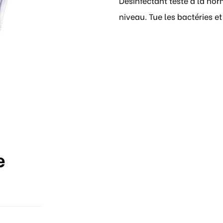
Désinfectant testé à la no
niveau. Tue les bactéries et
e