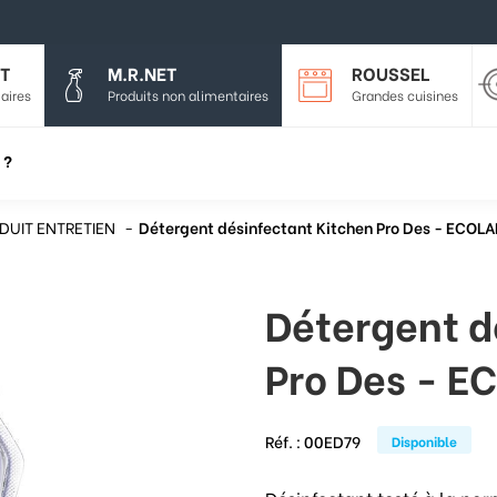
T
M.R.NET
ROUSSEL
aires
Produits non alimentaires
Grandes cuisines
 ?
DUIT ENTRETIEN
Détergent désinfectant Kitchen Pro Des - ECOLA
Détergent d
Pro Des - E
Réf. :
00ED79
Disponible