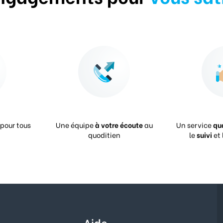
pour tous
Une équipe
à votre écoute
au
Un service
qu
quoditien
le
suivi
et 
Aide