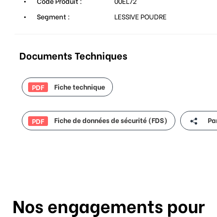
Code Produit :
00EL72
Segment :
LESSIVE POUDRE
Documents Techniques
Fiche technique
PDF
Fiche de données de sécurité (FDS)
Pa
PDF
Nos engagements pour