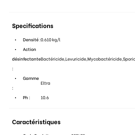
Specifications
Densité :
0.610 kg/l
Action
désinfectante
Bactéricide,Levuricide,Mycobactéricide,Sporic
:
Gamme
Eltra
:
Ph :
10.6
Caractéristiques